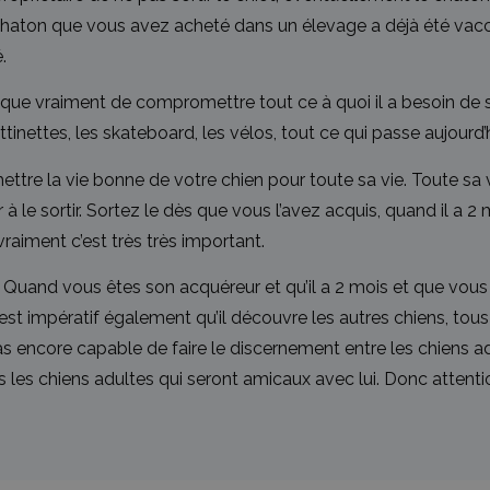
le chaton que vous avez acheté dans un élevage a déjà été vacc
.
, risque vraiment de compromettre tout ce à quoi il a besoin de s’
tinettes, les skateboard, les vélos, tout ce qui passe aujourd’hu
re la vie bonne de votre chien pour toute sa vie. Toute sa vie 
à le sortir. Sortez le dès que vous l’avez acquis, quand il a 2
vraiment c’est très très important.
 Quand vous êtes son acquéreur et qu’il a 2 mois et que vous le
et c’est impératif également qu’il découvre les autres chiens, t
 pas encore capable de faire le discernement entre les chiens a
uis les chiens adultes qui seront amicaux avec lui. Donc attent