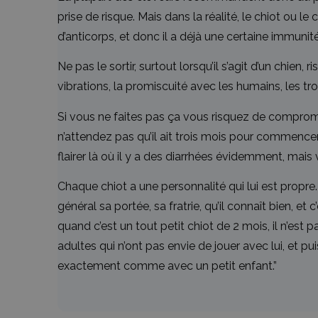
prise de risque. Mais dans la réalité, le chiot ou 
d’anticorps, et donc il a déjà une certaine immunité
Ne pas le sortir, surtout lorsqu’il s’agit d’un chien
vibrations, la promiscuité avec les humains, les trot
Si vous ne faites pas ça vous risquez de compromett
n’attendez pas qu’il ait trois mois pour commencer 
flairer là où il y a des diarrhées évidemment, mais 
Chaque chiot a une personnalité qui lui est propre.
général sa portée, sa fratrie, qu’il connaît bien, 
quand c’est un tout petit chiot de 2 mois, il n’est
adultes qui n’ont pas envie de jouer avec lui, et p
exactement comme avec un petit enfant.”