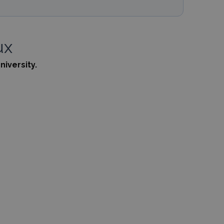
ux
niversity.