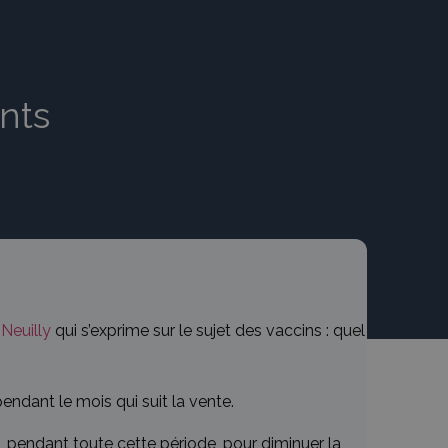
nts
 Neuilly
qui s’exprime sur le sujet des vaccins : quel
endant le mois qui suit la vente.
 pendant toute cette période, pour diminuer la