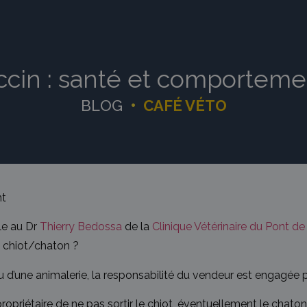
ccin : santé et comporteme
BLOG
•
CAFÉ VÉTO
nt
le au Dr
Thierry Bedossa
de la
Clinique Vétérinaire du Pont de
 chiot/chaton ?
u d’une animalerie, la responsabilité du vendeur est engagée p
riétaire de ne pas sortir le chiot, éventuellement le chaton,