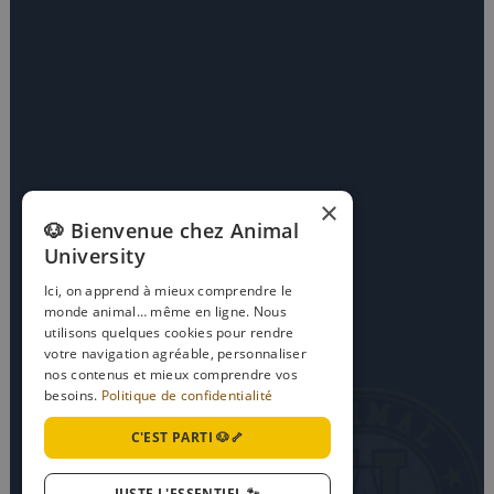
×
🐶 Bienvenue chez Animal
University
Ici, on apprend à mieux comprendre le
monde animal… même en ligne. Nous
utilisons quelques cookies pour rendre
votre navigation agréable, personnaliser
nos contenus et mieux comprendre vos
besoins.
Politique de confidentialité
C'EST PARTI 🐶🦴
JUSTE L'ESSENTIEL 🐾