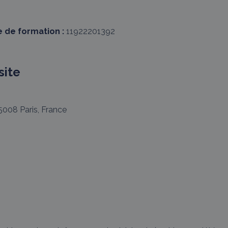
 de formation :
11922201392
site
008 Paris, France