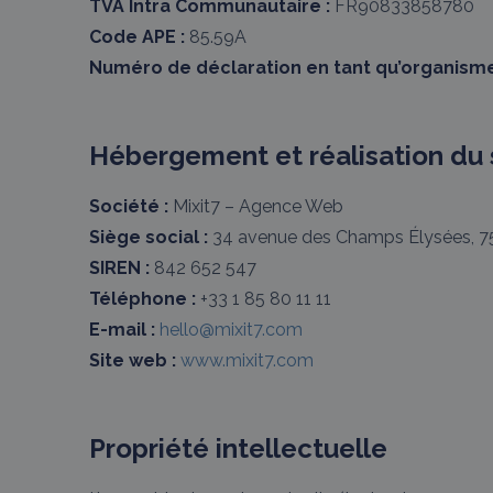
TVA Intra Communautaire :
FR90833858780
Code APE :
85.59A
Numéro de déclaration en tant qu’organisme
Hébergement et réalisation du 
Société :
Mixit7 – Agence Web
Siège social :
34 avenue des Champs Élysées, 75
SIREN :
842 652 547
Téléphone :
+33 1 85 80 11 11
E-mail :
hello@mixit7.com
Site web :
www.mixit7.com
Propriété intellectuelle