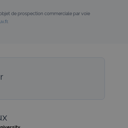
’objet de prospection commerciale par voie
v.fr
.
r
ux
niversity.