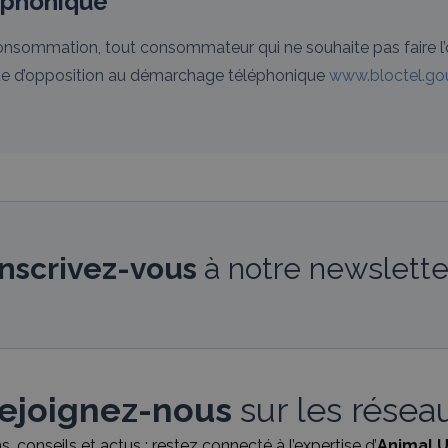
éphonique
onsommation, tout consommateur qui ne souhaite pas faire l
liste d’opposition au démarchage téléphonique
www.bloctel.gou
Inscrivez-vous
à notre newslette
ejoignez-nous
sur les résea
, conseils et actus : restez connecté à l’expertise d’
Animal U