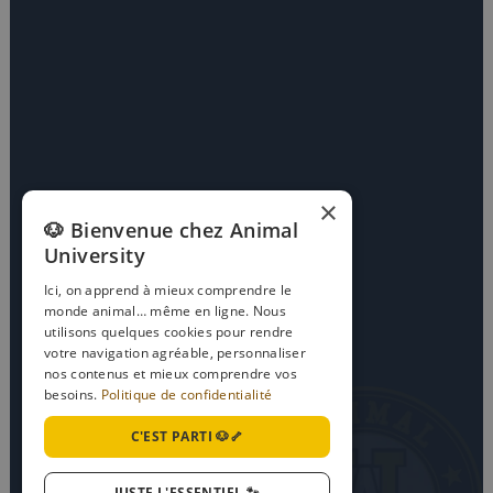
×
🐶 Bienvenue chez Animal
University
Ici, on apprend à mieux comprendre le
monde animal… même en ligne. Nous
utilisons quelques cookies pour rendre
votre navigation agréable, personnaliser
nos contenus et mieux comprendre vos
besoins.
Politique de confidentialité
C'EST PARTI 🐶🦴
JUSTE L'ESSENTIEL 🐾