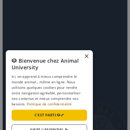
×
🐶 Bienvenue chez Animal
University
Ici, on apprend à mieux comprendre le
monde animal… même en ligne. Nous
utilisons quelques cookies pour rendre
votre navigation agréable, personnaliser
nos contenus et mieux comprendre vos
besoins.
Politique de confidentialité
C'EST PARTI 🐶🦴
JUSTE L'ESSENTIEL 🐾