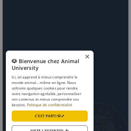
×
🐶 Bienvenue chez Animal
University
Ici, on apprend à mieux comprendre le
monde animal… même en ligne. Nous
utilisons quelques cookies pour rendre
votre navigation agréable, personnaliser
nos contenus et mieux comprendre vos
besoins.
Politique de confidentialité
C'EST PARTI 🐶🦴
JUSTE L'ESSENTIEL 🐾