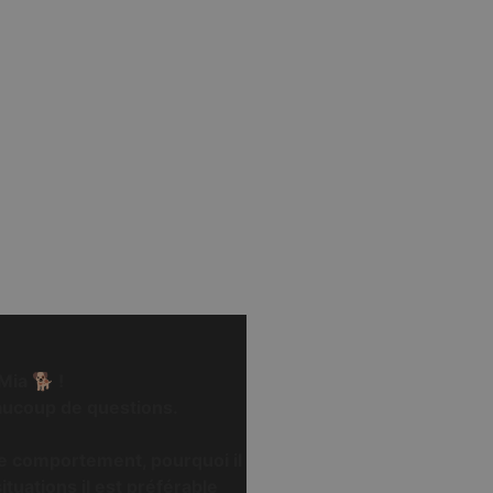
Mia 🐕 !
aucoup de questions.
ce comportement, pourquoi il
tuations il est préférable