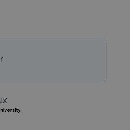
r
ux
niversity.