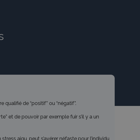
s
qualifié de “positif” ou “négatif”.
te” et de pouvoir par exemple fuir s’il y a un
stress aigu, peut s’avérer néfaste pour l’individu