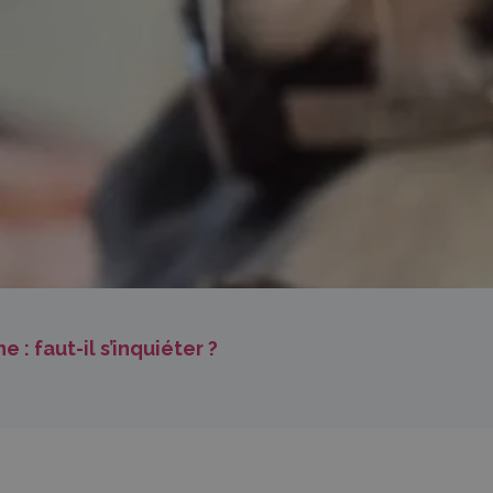
: faut-il s’inquiéter ?