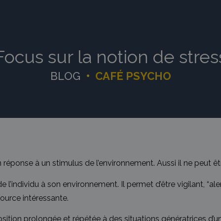
Focus sur la notion de stres
BLOG
•
CAFÉ PSYCHO
éponse à un stimulus de l’environnement. Aussi il ne peut être 
l’individu à son environnement. Il permet d’être vigilant, “aler
source intéressante.
osition prolongée et répétée à des situations génératrices d’un 