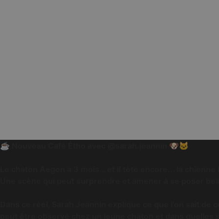
☕️️ Nouveau Café Étho avec @sarah.jeannin 🐶🐱
Le chaton Aegon a 3 mois… et il tète encore... la chienne 
Une scène qui peut surprendre et amener à se poser be
Dans ce réel, Sarah Jeannin explique ce que l’on sait de 
peut être observé chez un jeune chaton et dans quelles si