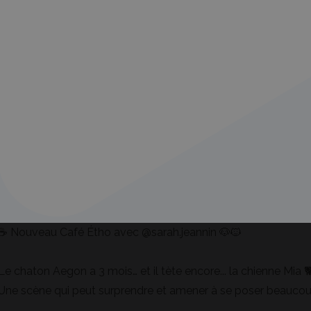
☕️️ Nouveau Café Étho avec @sarah.jeannin 🐶🐱
Le chaton Aegon a 3 mois… et il tète encore... la chienne Mia 🐕
Une scène qui peut surprendre et amener à se poser beaucou