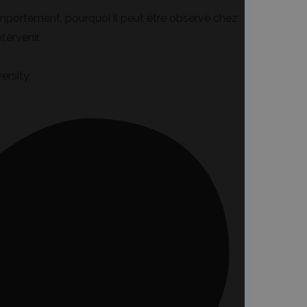
comportement, pourquoi il peut être observé chez
tervenir.
ersity