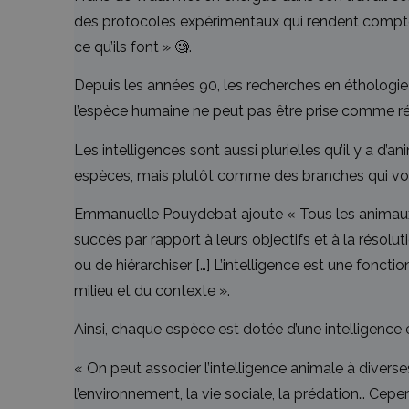
des protocoles expérimentaux qui rendent compte de
ce qu’ils font » 🧐.
Depuis les années 90, les recherches en éthologie m
l’espèce humaine ne peut pas être prise comme ré
Les intelligences sont aussi plurielles qu’il y a d
espèces, mais plutôt comme des branches qui vont
Emmanuelle Pouydebat ajoute « Tous les animaux so
succès par rapport à leurs objectifs et à la résolu
ou de hiérarchiser […] L’intelligence est une fonc
milieu et du contexte ».
Ainsi, chaque espèce est dotée d’une intelligence e
« On peut associer l’intelligence animale à diverses
l’environnement, la vie sociale, la prédation… Cep