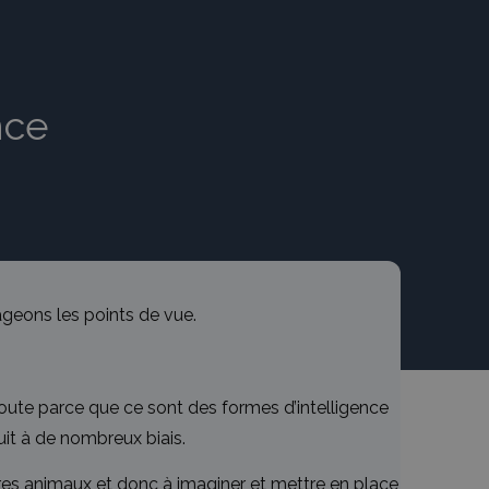
ence
ageons les points de vue.
 doute parce que ce sont des formes d’intelligence
it à de nombreux biais.
es animaux et donc à imaginer et mettre en place