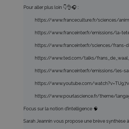
Pour aller plus loin 👇👌🎧 :
https://www.franceculture.fr/sciences/an
https://www.franceinter.fr/emissions/la-tet
https://www.franceinter.fr/sciences/frans-
https://www.ted.com/talks/frans_de_waal_
https://www.franceinter.fr/emissions/les-s
https://www.youtube.com/watch?v=TU97
https://www.pourlascience.fr/theme/langa
Focus sur la notion d’intelligence 🧠
Sarah Jeannin vous propose une brève synthèse à p