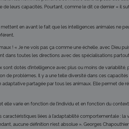
 leurs capacités. Pourtant, comme le dit ce dernier « il suffi
ettent en avant le fait que les intelligences animales ne peuv
férent.
’animaux ! « Je ne vois pas ça comme une échelle, avec Dieu pu
 dans toutes les directions avec des spécialisations partou
nt dotés d’intelligence avec plus ou moins de variabilité, p
tion de problèmes. Il y a une telle diversité dans ces capacit
tion adaptative partagée par tous les animaux. Elle permet de 
t elle varie en fonction de l’individu et en fonction du context
 caractéristiques liées à l’adaptabilité comportementale : la vi
endant, aucune définition n’est absolue ». Georges Chapouthie