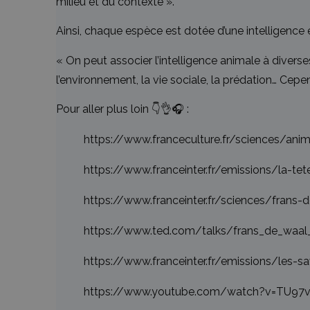
milieu et du contexte ».
Ainsi, chaque espèce est dotée d’une intelligence e
« On peut associer l’intelligence animale à diverses
l’environnement, la vie sociale, la prédation… Cep
Pour aller plus loin 👇👌🎧 :
https://www.franceculture.fr/sciences/an
https://www.franceinter.fr/emissions/la-tet
https://www.franceinter.fr/sciences/frans-
https://www.ted.com/talks/frans_de_waal_
https://www.franceinter.fr/emissions/les-s
https://www.youtube.com/watch?v=TU97