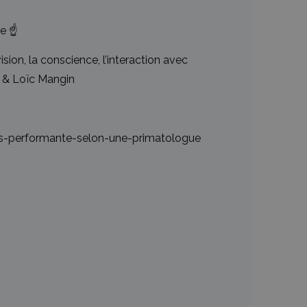
e ☝️
sion, la conscience, l’interaction avec
r & Loïc Mangin
us-performante-selon-une-primatologue