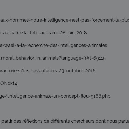
imaux-hommes-notre-intelligence-nest-pas-forcement-la-pl
e-au-carre/la-tete-au-carre-28-juin-2018
de-waal-a-la-recherche-des-intelligences-animales
moral_behavior_in_animals?language=fr#t-69115
avanturiers/les-savanturiers-23-octobre-2016
vONdkt4
ge/lintelligence-animale-un-concept-flou-9168.php
artir des réflexions de différents chercheurs dont nous part