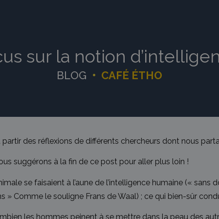
us sur la notion d’intellig
BLOG
•
CAFÉ ÉTHO
artir des réflexions de différents chercheurs dont nous part
us suggérons à la fin de ce post pour aller plus loin !
nimale se faisaient à l’aune de l’intelligence humaine (« sans
 » Comme le souligne Frans de Waal) ; ce qui bien-sûr condu
ombien les hommes peinent à se mettre dans la peau des autr