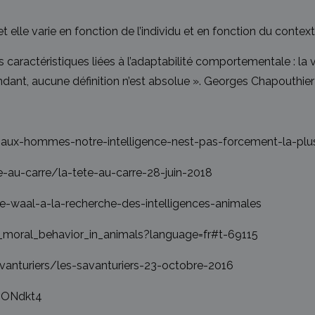
t elle varie en fonction de l’individu et en fonction du context
 caractéristiques liées à l’adaptabilité comportementale : la vi
endant, aucune définition n’est absolue ». Georges Chapouthie
imaux-hommes-notre-intelligence-nest-pas-forcement-la-pl
e-au-carre/la-tete-au-carre-28-juin-2018
de-waal-a-la-recherche-des-intelligences-animales
moral_behavior_in_animals?language=fr#t-69115
avanturiers/les-savanturiers-23-octobre-2016
vONdkt4