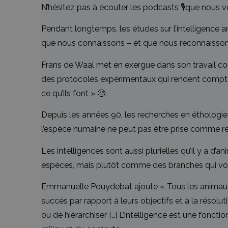
N’hésitez pas à écouter les podcasts 🎙️que nous vo
Pendant longtemps, les études sur l’intelligence a
que nous connaissons – et que nous reconnaissons
Frans de Waal met en exergue dans son travail c
des protocoles expérimentaux qui rendent compte de
ce qu’ils font » 🧐.
Depuis les années 90, les recherches en éthologie m
l’espèce humaine ne peut pas être prise comme ré
Les intelligences sont aussi plurielles qu’il y a d
espèces, mais plutôt comme des branches qui vont
Emmanuelle Pouydebat ajoute « Tous les animaux so
succès par rapport à leurs objectifs et à la résolu
ou de hiérarchiser […] L’intelligence est une fonc