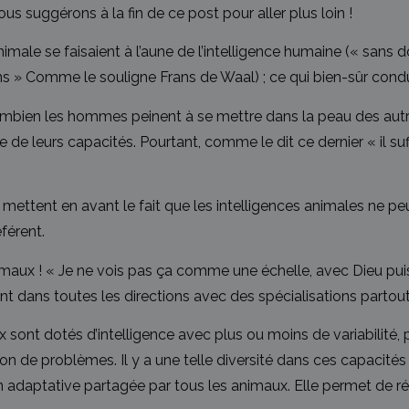
us suggérons à la fin de ce post pour aller plus loin !
nimale se faisaient à l’aune de l’intelligence humaine (« sans
 » Comme le souligne Frans de Waal) ; ce qui bien-sûr condu
ombien les hommes peinent à se mettre dans la peau des autr
 leurs capacités. Pourtant, comme le dit ce dernier « il suffi
ettent en avant le fait que les intelligences animales ne peuv
férent.
’animaux ! « Je ne vois pas ça comme une échelle, avec Dieu pu
 dans toutes les directions avec des spécialisations partou
nt dotés d’intelligence avec plus ou moins de variabilité, p
tion de problèmes. Il y a une telle diversité dans ces capacit
tion adaptative partagée par tous les animaux. Elle permet de 