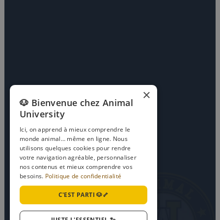
×
🐶 Bienvenue chez Animal
University
Ici, on apprend à mieux comprendre le
monde animal… même en ligne. Nous
utilisons quelques cookies pour rendre
votre navigation agréable, personnaliser
nos contenus et mieux comprendre vos
besoins.
Politique de confidentialité
C'EST PARTI 🐶🦴
JUSTE L'ESSENTIEL 🐾