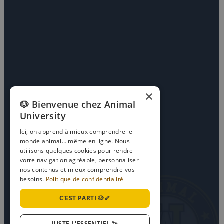
×
🐶 Bienvenue chez Animal
University
Ici, on apprend à mieux comprendre le
monde animal… même en ligne. Nous
utilisons quelques cookies pour rendre
votre navigation agréable, personnaliser
nos contenus et mieux comprendre vos
besoins.
Politique de confidentialité
C'EST PARTI 🐶🦴
JUSTE L'ESSENTIEL 🐾